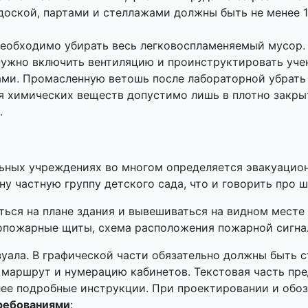
оской, партами и стеллажами должны быть не менее 1 
необходимо убирать весь легковоспламеняемый мусор.
нужно включить вентиляцию и проинструктировать уче
ами. Промасленную ветошь после лабораторной убрать
 химических веществ допустимо лишь в плотно закрыто
.
ьных учреждениях во многом определяется эвакуацион
у частную группу детского сада, что и говорить про 
ься на плане здания и вывешиваться на видном месте
вопожарные щиты, схема расположения пожарной сигна
зуала. В графической части обязательно должны быть 
 маршрут и нумерацию кабинетов. Текстовая часть пр
лее подробные инструкции. При проектировании и обо
ребованиями
: