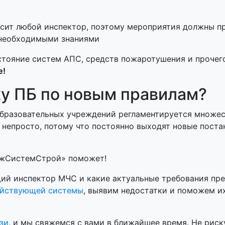
ит любой инспектор, поэтому мероприятия должны пр
т необходимыми знаниями
стояние систем АПС, средств пожаротушения и прочег
е!
ку ПБ по новым правилам?
образовательных учреждений регламентируется множе
м непросто, потому что постоянно выходят новые пост
ожСистемСтрой» поможет!
й инспектор МЧС и какие актуальные требования пр
ействующей системы
, выявим недостатки и поможем и
зи
, и мы свяжемся с вами в ближайшее время. Не риск