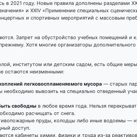
ь в 2021 году. Новые правила дополнены разделами XX
значения» и XXIV «Применение специальных сценическ
онцертных и спортивных мероприятий с массовым пре
аются. Запрет на обустройство учебных помещений и кл
прежнему. Хотя многие организаторы дополнительного
лой, институтом или детским садом, есть общие меры
ые остаются неизменными:
скоплений легковоспламеняемого мусора
— старых парт
 необходимо вывозить на специально отведенный учас
быть свободны
в любое время года. Нельзя перекрыва
обходимо расчищать от снега.
тивопожарные пруды, колодцы либо иные водоемы — ну
дный доступ.
тся кабинеты химии, физики и труда из-за реактивов