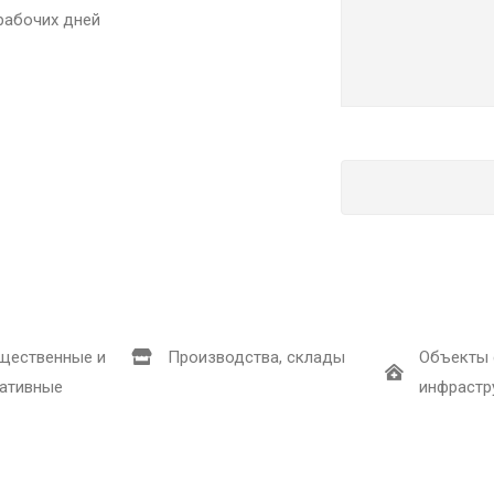
рабочих дней
щественные и
Производства, склады
Объекты 
ативные
инфрастр