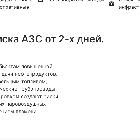
стративные
инфраст
ска АЗС от 2-х дней.
объектам повышенной
ыдачи нефтепродуктов.
зельным топливом,
ические трубопроводы,
тровком создают риски
ых паровоздушных
ением пламени.