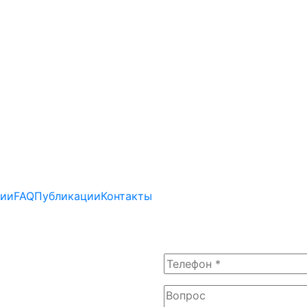
зии
FAQ
Публикации
Контакты
го риска