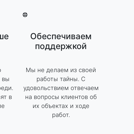
ше
Обеспечиваем
поддержкой
о
Мы не делаем из своей
 вы
работы тайны. С
реди.
удовольствием отвечаем
ят в
на вопросы клиентов об
ле
их объектах и ходе
работ.