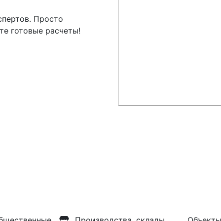
спертов. Просто
те готовые расчеты!
бщественные
Производства, склады
Объекты