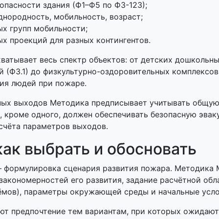
пасности здания (Ф1–Ф5 по ФЗ-123);
днородность, мобильность, возраст;
х групп мобильности;
х проекций для разных контингентов.
атывает весь спектр объектов: от детских дошкольных
ий (Ф3.1) до физкультурно-оздоровительных комплексов
ия людей при пожаре.
нных выходов Методика предписывает учитывать общую
, кроме одного, должен обеспечивать безопасную эва
счёта параметров выходов.
ак выбрать и обосновать
— формулировка сценария развития пожара. Методика 
 закономерностей его развития, задание расчётной обл
ёмов), параметры окружающей среды и начальные усл
т предпочтение тем вариантам, при которых ожидают