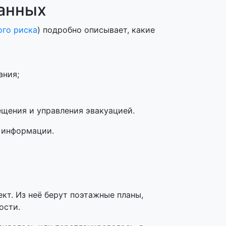
данных
ого риска
) подробно описывает, какие
ания;
щения и управления эвакуацией.
а информации.
т. Из неё берут поэтажные планы,
ости.