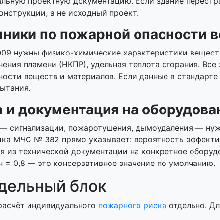
льную проектную документацию. Если здание перестра
онструкции, а не исходный проект.
ники по пожарной опасности 
2009 нужны физико-химические характеристики вещест
ния пламени (НКПР), удельная теплота сгорания. Все э
ости веществ и материалов. Если данные в стандарте
ытания.
а и документация на оборудова
— сигнализации, пожаротушения, дымоудаления — нуж
ика МЧС № 382 прямо указывает: вероятность эффекти
ся из технической документации на конкретное оборуд
 = 0,8 — это консервативное значение по умолчанию.
тдельный блок
расчёт индивидуального
пожарного риска
отдельно. Дл